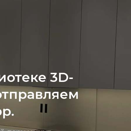
иотеке 3D-
отправляем
p.