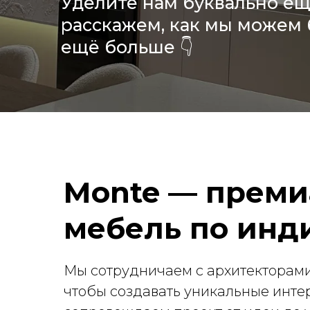
Уделите нам буквально ещ
расскажем, как мы можем 
ещё больше 👇
Monte — преми
мебель по инд
Мы сотрудничаем с архитекторами
чтобы создавать уникальные инте