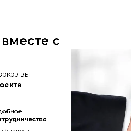
 вместе с
заказ вы
оекта
добное
отрудничество